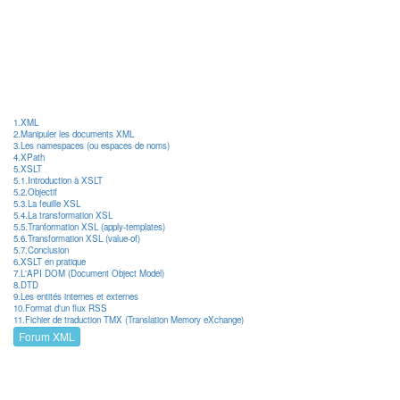
1.XML
2.Manipuler les documents XML
3.Les namespaces (ou espaces de noms)
4.XPath
5.XSLT
5.1.Introduction à XSLT
5.2.Objectif
5.3.La feuille XSL
5.4.La transformation XSL
5.5.Tranformation XSL (apply-templates)
5.6.Transformation XSL (value-of)
5.7.Conclusion
6.XSLT en pratique
7.L'API DOM (Document Object Model)
8.DTD
9.Les entités internes et externes
10.Format d'un flux RSS
11.Fichier de traduction TMX (Translation Memory eXchange)
Forum XML