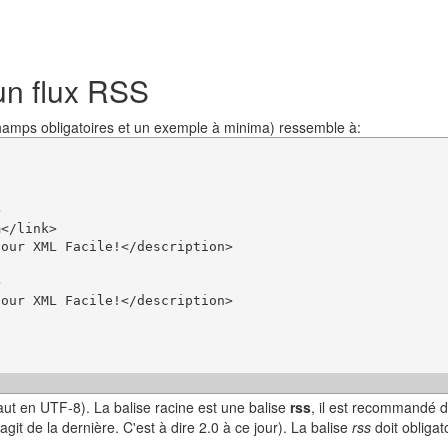
un flux RSS
 champs obligatoires et un exemple à minima) ressemble à:


</link>

our XML Facile!</description>



our XML Facile!</description>

ut en UTF-8). La balise racine est une balise
rss
, il est recommandé 
'agit de la dernière. C'est à dire 2.0 à ce jour). La balise
rss
doit obliga