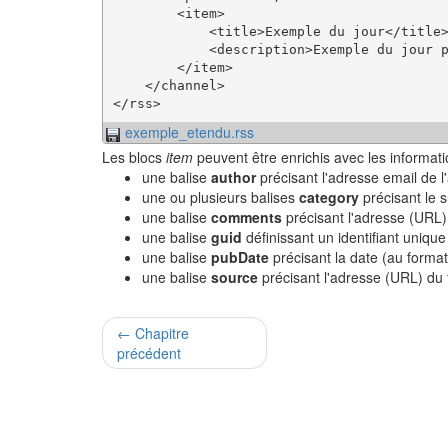
        <item>

            <title>Exemple du jour</title>
            <description>Exemple du jour p
        </item>

    </channel>

exemple_etendu.rss
Les blocs
item
peuvent être enrichis avec les informati
une balise
author
précisant l'adresse email de l'a
une ou plusieurs balises
category
précisant le s
une balise
comments
précisant l'adresse (URL)
une balise
guid
définissant un identifiant unique 
une balise
pubDate
précisant la date (au format
une balise
source
précisant l'adresse (URL) du f
← Chapitre
précédent