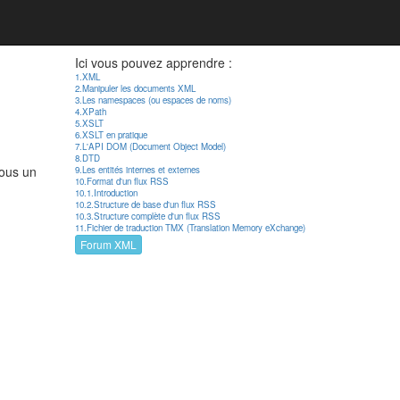
Ici vous pouvez apprendre :
1.XML
2.Manipuler les documents XML
3.Les namespaces (ou espaces de noms)
4.XPath
5.XSLT
6.XSLT en pratique
7.L'API DOM (Document Object Model)
8.DTD
sous un
9.Les entités internes et externes
10.Format d'un flux RSS
10.1.Introduction
10.2.Structure de base d'un flux RSS
10.3.Structure complète d'un flux RSS
11.Fichier de traduction TMX (Translation Memory eXchange)
Forum XML