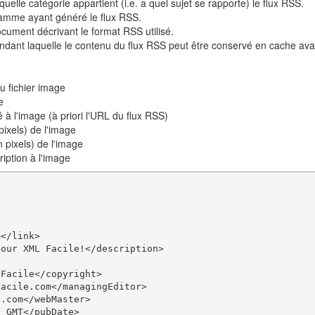
quelle catégorie appartient (i.e. a quel sujet se rapporte) le flux RSS.
amme ayant généré le flux RSS.
cument décrivant le format RSS utilisé.
ndant laquelle le contenu du flux RSS peut être conservé en cache ava
u fichier image
e
à l'image (à priori l'URL du flux RSS)
pixels) de l'image
 pixels) de l'image
iption à l'image


</link>

our XML Facile!</description>

Facile</copyright>

acile.com</managingEditor>

.com</webMaster>

 GMT</pubDate>
