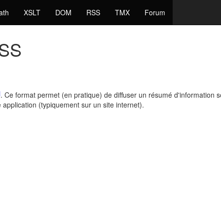
ath
XSLT
DOM
RSS
TMX
Forum
RSS
]
. Ce format permet (en pratique) de diffuser un résumé d'information 
 application (typiquement sur un site internet).