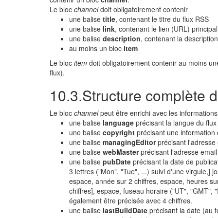
Le bloc
channel
doit obligatoirement contenir
une balise
title
, contenant le titre du flux RSS
une balise
link
, contenant le lien (URL) principa
une balise
description
, contenant la descriptio
au moins un bloc
item
Le bloc
item
doit obligatoirement contenir au moins un
flux).
10.3.Structure complète d
Le bloc
channel
peut être enrichi avec les informations
une balise
language
précisant la langue du flu
une balise
copyright
précisant une information 
une balise
managingEditor
précisant l'adresse 
une balise
webMaster
précisant l'adresse emai
une balise
pubDate
précisant la date de publica
3 lettres ("Mon", "Tue", ...) suivi d'une virgule,] 
espace, année sur 2 chiffres, espace, heures sur 
chiffres], espace, fuseau horaire ("UT", "GMT", 
également être précisée avec 4 chiffres.
une balise
lastBuildDate
précisant la date (au 