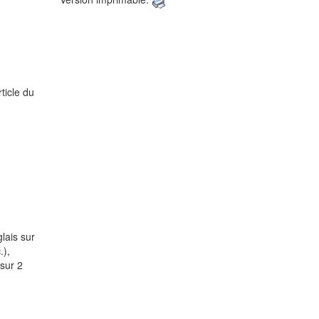
rticle du
lais sur
.),
 sur 2