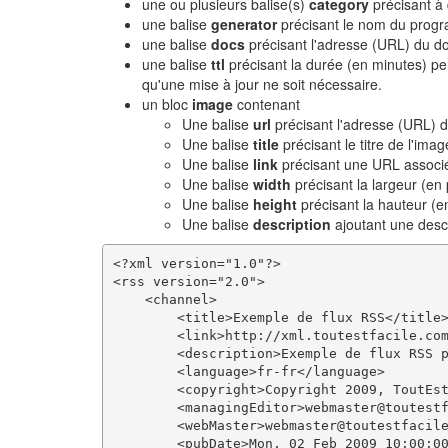
une ou plusieurs balise(s)
category
précisant à 
une balise
generator
précisant le nom du progr
une balise
docs
précisant l'adresse (URL) du do
une balise
ttl
précisant la durée (en minutes) pe
qu'une mise à jour ne soit nécessaire.
un bloc
image
contenant
Une balise
url
précisant l'adresse (URL) d
Une balise
title
précisant le titre de l'imag
Une balise
link
précisant une URL associé 
Une balise
width
précisant la largeur (en 
Une balise
height
précisant la hauteur (en
Une balise
description
ajoutant une descr
<?xml version="1.0"?>

<rss version="2.0">

    <channel>

        <title>Exemple de flux RSS</title>
        <link>http://xml.toutestfacile.com
        <description>Exemple de flux RSS p
        <language>fr-fr</language>

        <copyright>Copyright 2009, ToutEst
        <managingEditor>webmaster@toutestf
        <webMaster>webmaster@toutestfacile
        <pubDate>Mon, 02 Feb 2009 10:00:00