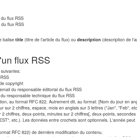
l du flux RSS
n du flux RSS
e balise
title
(titre de l'article du flux) ou
description
(description de l'a
'un flux RSS
 suivantes:
x RSS
de copyright
email du responsable éditorial du flux RSS
l du responsable technique du flux RSS
tion, au format RFC 822. Autrement dit, au format: [Nom du jour en ang
jour sur 2 chiffres, espace, mois en anglais sur 3 lettres ("Jan", "Feb", etc
2 chiffres, deux-points, minutes sur 2 chiffres[, deux-points, secondes
"EST", etc.). Les données entre crochets sont optionnels. L'année peut
format RFC 822) de dernière modification du contenu.