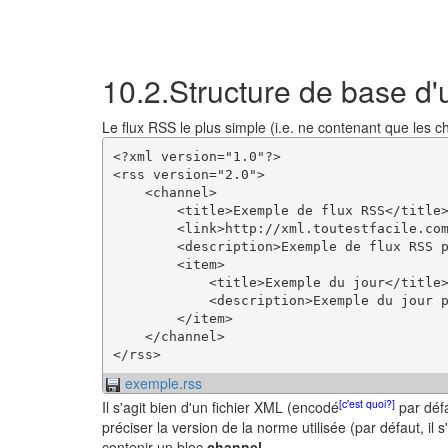
10.2.Structure de base d'
Le flux RSS le plus simple (i.e. ne contenant que les
<?xml version="1.0"?>

<rss version="2.0">

    <channel>

        <title>Exemple de flux RSS</title>
        <link>http://xml.toutestfacile.com
        <description>Exemple de flux RSS p
        <item>

            <title>Exemple du jour</title>
            <description>Exemple du jour p
        </item>

    </channel>

exemple.rss
[c'est quoi?]
Il s'agit bien d'un fichier XML (encodé
par défa
préciser la version de la norme utilisée (par défaut, il s
contenir un bloc
channel
.