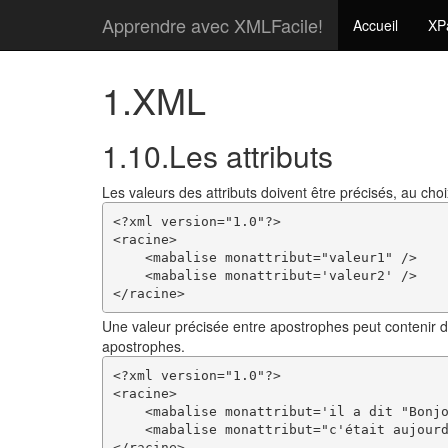
Apprendre avec XMLFacile!
Accueil
XP
1.XML
1.10.Les attributs
Les valeurs des attributs doivent être précisés, au cho
<?xml version="1.0"?>

<racine>

    <mabalise monattribut="valeur1" />

    <mabalise monattribut='valeur2' />

Une valeur précisée entre apostrophes peut contenir de
apostrophes.
<?xml version="1.0"?>

<racine>

    <mabalise monattribut='il a dit "Bonjo
    <mabalise monattribut="c'était aujourd