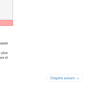
 passé
 plus
ses et
Chapitre suivant →