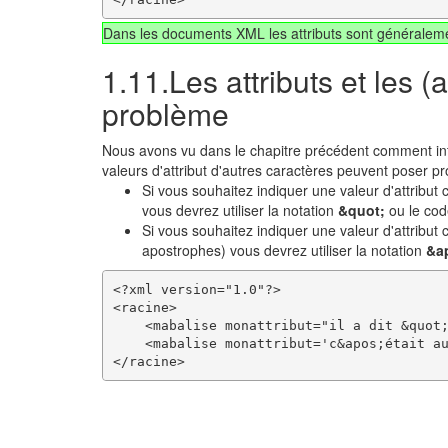
Dans les documents XML les attributs sont généraleme
1.11.Les attributs et les 
problème
Nous avons vu dans le chapitre précédent comment inté
valeurs d'attribut d'autres caractères peuvent poser p
Si vous souhaitez indiquer une valeur d'attribut 
vous devrez utiliser la notation
&quot;
ou le c
Si vous souhaitez indiquer une valeur d'attribut
apostrophes) vous devrez utiliser la notation
&a
<?xml version="1.0"?>

<racine>

    <mabalise monattribut="il a dit &quot;
    <mabalise monattribut='c&apos;était au