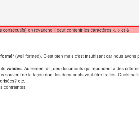
ets consécutifs) en revanche il peut contenir les caractères <, > et &
 formé
" (well formed). C'est bien mais c'est insuffisant car nous avons
ents
valides
. Autrement dit, des documents qui répondent à des critères
us souvent de la façon dont les documents vont être traités: Quels bali
torisées? etc.
s contraintes.