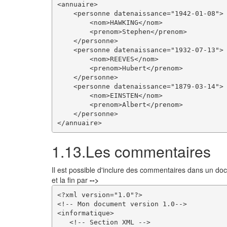
<annuaire>

    <personne datenaissance="1942-01-08">

        <nom>HAWKING</nom>

        <prenom>Stephen</prenom>

    </personne>

    <personne datenaissance="1932-07-13">

        <nom>REEVES</nom>

        <prenom>Hubert</prenom>

    </personne>

    <personne datenaissance="1879-03-14">

        <nom>EINSTEN</nom>

        <prenom>Albert</prenom>

    </personne>

1.13.Les commentaires
Il est possible d'inclure des commentaires dans un d
et la fin par
-->
<?xml version="1.0"?>

<!-- Mon document version 1.0-->

<informatique>

   <!-- Section XML -->
