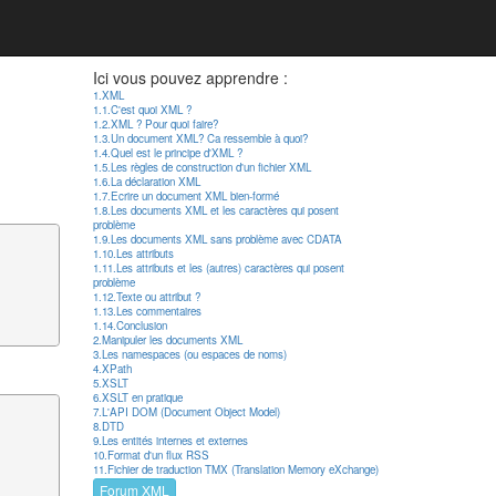
Ici vous pouvez apprendre :
1.XML
1.1.C'est quoi XML ?
1.2.XML ? Pour quoi faire?
1.3.Un document XML? Ca ressemble à quoi?
1.4.Quel est le principe d'XML ?
1.5.Les règles de construction d'un fichier XML
1.6.La déclaration XML
1.7.Ecrire un document XML bien-formé
1.8.Les documents XML et les caractères qui posent
problème
1.9.Les documents XML sans problème avec CDATA
1.10.Les attributs
1.11.Les attributs et les (autres) caractères qui posent
problème
1.12.Texte ou attribut ?
1.13.Les commentaires
1.14.Conclusion
2.Manipuler les documents XML
3.Les namespaces (ou espaces de noms)
4.XPath
5.XSLT
6.XSLT en pratique
7.L'API DOM (Document Object Model)
8.DTD
9.Les entités internes et externes
10.Format d'un flux RSS
11.Fichier de traduction TMX (Translation Memory eXchange)
Forum XML