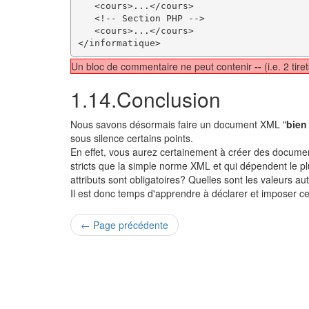
   <cours>...</cours>

   <!-- Section PHP -->

   <cours>...</cours>

</informatique>
Un bloc de commentaire ne peut contenir
--
(i.e. 2 tir
1.14.Conclusion
Nous savons désormais faire un document XML "
bien
sous silence certains points.
En effet, vous aurez certainement à créer des docum
stricts que la simple norme XML et qui dépendent le pl
attributs sont obligatoires? Quelles sont les valeurs au
Il est donc temps d'apprendre à déclarer et imposer ce
← Page précédente