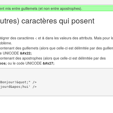
nt mis entre guillemets (et non entre apostrophes).
(autres) caractères qui posent
grer des caractères < et & dans les valeurs des attributs. Mais pour l
roblème.
contenant des guillemets (alors que celle-ci est délimitée par des guille
ode UNICODE
&#x22;
 contenant des apostrophes (alors que celle-ci est délimitée par des
pos;
ou le code UNICODE
&#x27;
Bonjour!&quot;" />

jourd&apos;hui' />
