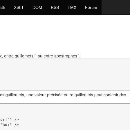
ath
XSLT
DOM
RSS
TMX
Forum
ix, entre guillemets
"
ou entre apostrophes
'
.
s guillemets, une valeur précisée entre guillemets peut contenir des
ur!"' />

'hui" />
