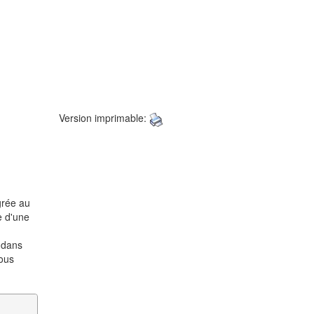
Version imprimable:
grée au
e d'une
s dans
vous