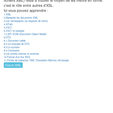
fichiers XML) reste à trouver le moyen de les mettre en forme:
c'est le rôle entre autres d'XSL.
Ici vous pouvez apprendre :
1.XML
2.Manipuler les documents XML
3.Les namespaces (ou espaces de noms)
4.XPath
5.XSLT
6.XSLT en pratique
7.L'API DOM (Document Object Model)
8.DTD
8.1.Document valide
8.2.Un exemple de DTD
8.3.La syntaxe
8.4.Conclusion
9.Les entités internes et externes
10.Format d'un flux RSS
11.Fichier de traduction TMX (Translation Memory eXchange)
Forum XML