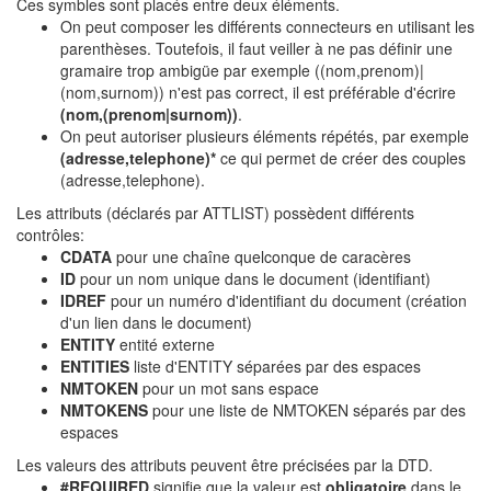
Ces symbles sont placés entre deux éléments.
On peut composer les différents connecteurs en utilisant les
parenthèses. Toutefois, il faut veiller à ne pas définir une
gramaire trop ambigüe par exemple ((nom,prenom)|
(nom,surnom)) n'est pas correct, il est préférable d'écrire
(nom,(prenom|surnom))
.
On peut autoriser plusieurs éléments répétés, par exemple
(adresse,telephone)*
ce qui permet de créer des couples
(adresse,telephone).
Les attributs (déclarés par ATTLIST) possèdent différents
contrôles:
CDATA
pour une chaîne quelconque de caracères
ID
pour un nom unique dans le document (identifiant)
IDREF
pour un numéro d'identifiant du document (création
d'un lien dans le document)
ENTITY
entité externe
ENTITIES
liste d'ENTITY séparées par des espaces
NMTOKEN
pour un mot sans espace
NMTOKENS
pour une liste de NMTOKEN séparés par des
espaces
Les valeurs des attributs peuvent être précisées par la DTD.
#REQUIRED
signifie que la valeur est
obligatoire
dans le